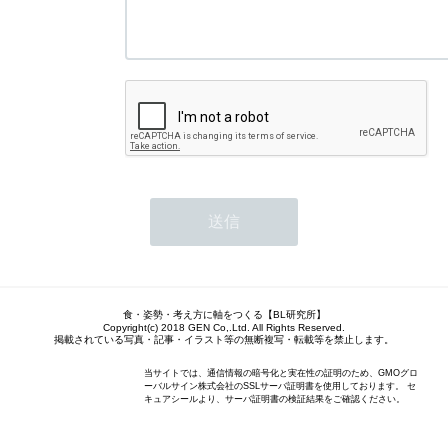
食・姿勢・考え方に軸をつくる【BL研究所】
Copyright(c) 2018 GEN Co,.Ltd. All Rights Reserved.
掲載されている写真・記事・イラスト等の無断複写・転載等を禁止します。
当サイトでは、通信情報の暗号化と実在性の証明のため、GMOグロ
ーバルサイン株式会社のSSLサーバ証明書を使用しております。 セ
キュアシールより、サーバ証明書の検証結果をご確認ください。